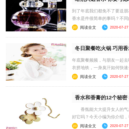
到了年底我们都免不了要送朋
香水是件很简单的事吗？不
#zenwen p{padding:...
阅读全文
2020-07-27
冬日聚餐吃火锅 巧用
年底聚餐频频，与朋友一起去
衣挤地铁，一身臭汗如何快
重怎么办 1、冬......
阅读全文
2020-07-27
香水和香膏的12个秘密
香氛能大大提升女人的气质
好它吗？今天小编为你介绍，
着魅力。 香氛知......
阅读全文
2020-07-27