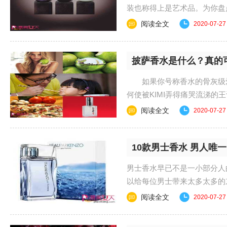
装也称得上是艺术品。为你
#zenwen p{padding:5...
阅读全文
2020-07-27
披萨香水是什么？真的
如果你号称香水的骨灰级爱
何使被KIMI弄得痛哭流涕的
玩的香水就在这里，萌娃都流哈.
阅读全文
2020-07-27
10款男士香水 男人唯
男士香水早已不是一小部分人
以给每位男士带来太多太多的
都有属于它自己的时......
阅读全文
2020-07-27