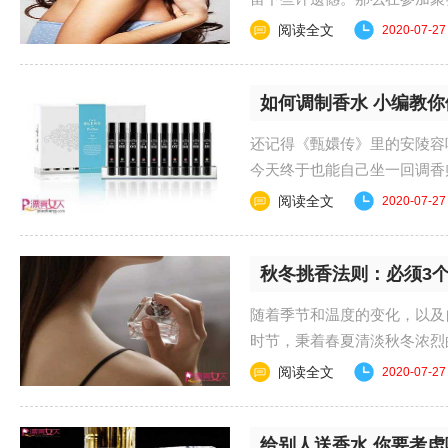
你巧用香氛塑造迷人......
阅读全文
2020-07-27
如何调制香水 小编教
还记得《甄嬛传》里的安陵容
今天终于也能自己坐一回调香师了。 #ze
阅读全文
2020-07-27
秋冬挑香法则：必须3
随着季节和温度的变化，以及
时节，秉着春夏清淡秋冬浓烈
发的香水味道不再走......
阅读全文
2020-07-27
给别人送香水 你要考