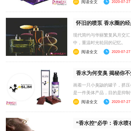
ElleVee香水 奢侈品牌LV首.
阅读全文
2020-07-27
怀旧的喷泵 香水圈的经
现代简约与华丽繁复风月交汇
中，重温时光轮回的记忆。 #zenwen 
阅读全文
2020-07-27
香水为何变臭 揭秘你
画着一只小臭鼬的罐子，挤压
是一件美体产品，目的是抑制食欲，
喷给食...
阅读全文
2020-07-27
“香水控”必学：香水喷