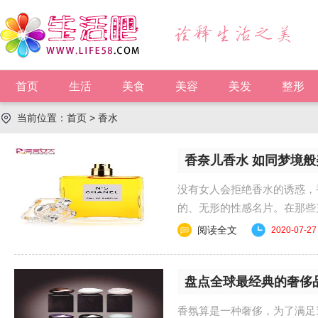
首页
生活
美食
美容
美发
整形
当前位置：
首页
>
香水
香奈儿香水 如同梦境
没有女人会拒绝香水的诱惑，
的、无形的性感名片。在那
香奈儿 (Chanel) NO....
阅读全文
2020-07-27
盘点全球最经典的奢侈
香氛算是一种奢侈，为了满足