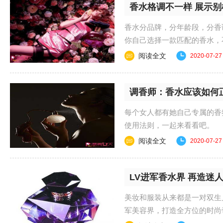
香水格调不一样 展示
香水分品牌，分年龄段，分香
你自己选择一款匹配的香水，不仅味
30px} ...
阅读全文
2020-07-27
调香师：香水应该如何
每个女人都有她自己专属的香
使用法则，一起来看看吧。 #zenwen 
阅读全文
2020-07-27
LV进军香水界 再造迷
美妆和服装从来都是一对双生
军美容界，打造全方位的时尚