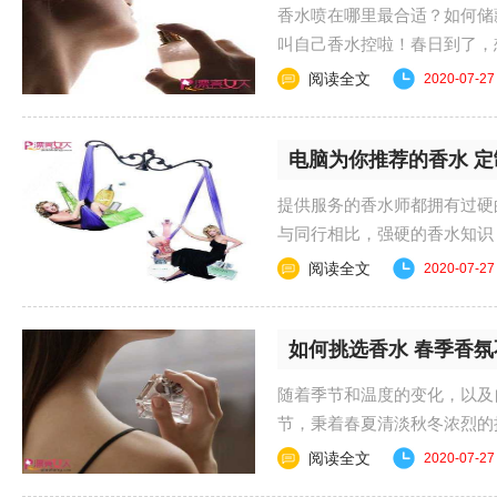
香水喷在哪里最合适？如何储
叫自己香水控啦！春日到了，
一学这些必学的小技巧吧......
阅读全文
2020-07-27
电脑为你推荐的香水 
提供服务的香水师都拥有过硬
与同行相比，强硬的香水知识
易被复刻超越，客人......
阅读全文
2020-07-27
如何挑选香水 春季香氛
随着季节和温度的变化，以及
节，秉着春夏清淡秋冬浓烈的
的香水味道不再走味。......
阅读全文
2020-07-27