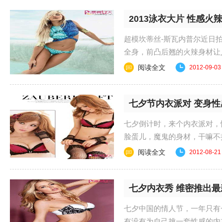
2013泳衣大片 性感火
超模坎蒂丝-斯瓦内普尔近日拍
全身，前凸后翘的火辣身材让
足，今天就和漂亮女......
阅读全文
2012-09-03
七夕节内衣派对 变身
七夕倒计时，来个内衣派对，
脸蛋儿，魔鬼的身材，干嘛
的必备品，也可以说......
阅读全文
2012-08-21
七夕内衣秀 维密推出
七夕中国的情人节，一年只有
有没有为自己挑一套性感的内