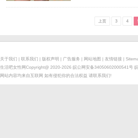
上页
3
4
关于我们
|
联系我们
|
版权声明
|
广告服务
|
网站地图
|
友情链接
|
Sitem
生活吧女性网
Copyright@ 2020-2026
皖公网安备34050602000541号
皖
网站内容均来自互联网 如有侵犯你的合法权益 请联系我们!