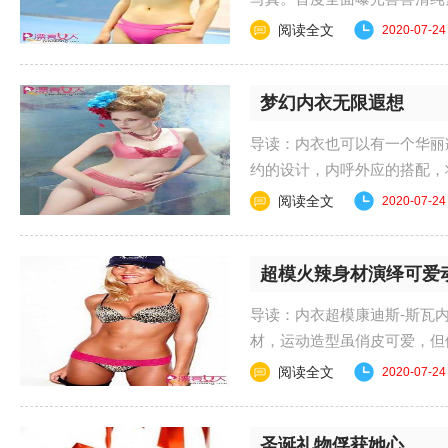
兽兽姐绝对......
阅读全文
2020-07-24
梦幻内衣无限遐想
导读：内衣也可以有一个华丽
约的设计，内呼外应的搭配，
雅品位，华丽的气质......
阅读全文
2020-07-24
超模火辣身材演绎可爱
导读：内衣超模康迪斯-斯瓦内普尔
材，运动造型虽俏皮可爱，但
超模康迪...
阅读全文
2020-07-24
圣诞礼物俘获她心